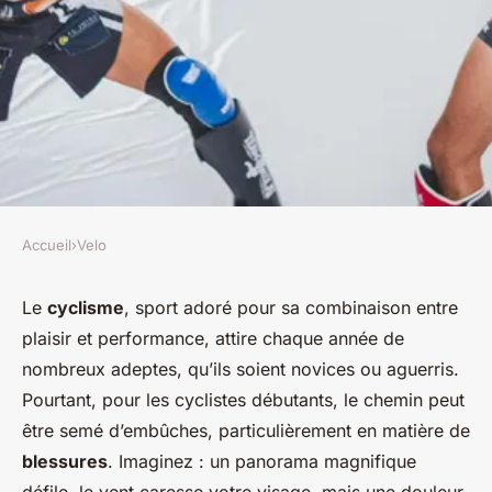
Accueil
›
Velo
VELO
Comment éviter les blessures
Le
cyclisme
, sport adoré pour sa combinaison entre
plaisir et performance, attire chaque année de
courantes chez les cyclistes
nombreux adeptes, qu’ils soient novices ou aguerris.
débutants ?
Pourtant, pour les cyclistes débutants, le chemin peut
être semé d’embûches, particulièrement en matière de
Sacha
•
20 décembre 2024
•
5 min de lecture
blessures
. Imaginez : un panorama magnifique