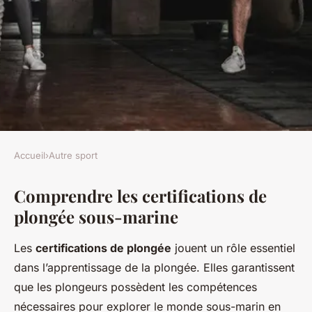
Accueil
›
Autre sport
AUTRE SPORT
Comprendre les certifications de
Plongée sous-marine :
plongée sous-marine
comprendre les certifications
Les
certifications de plongée
jouent un rôle essentiel
Sacha
•
20 décembre 2024
•
6 min de lecture
dans l’apprentissage de la plongée. Elles garantissent
que les plongeurs possèdent les compétences
nécessaires pour explorer le monde sous-marin en